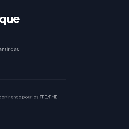
aque
antir des
ur pertinence pour les TPE/PME