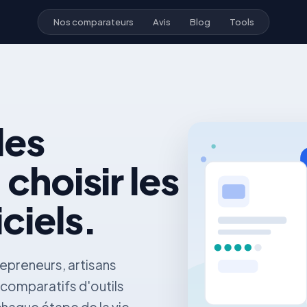
Nos comparateurs
Avis
Blog
Tools
les
 choisir les
iciels.
epreneurs, artisans
 comparatifs d'outils