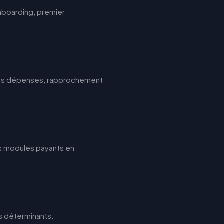
onboarding, premier
 des dépenses, rapprochement
 les modules payants en
us déterminants.