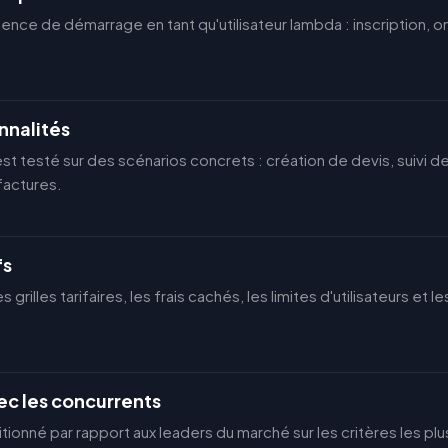
ience de démarrage en tant qu'utilisateur lambda : inscription, 
nnalités
t testé sur des scénarios concrets : création de devis, suivi
factures.
fs
grilles tarifaires, les frais cachés, les limites d'utilisateurs et
c les concurrents
tionné par rapport aux leaders du marché sur les critères les pl