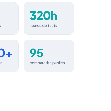
320h
s
heures de tests
00+
95
ls
comparatifs publiés