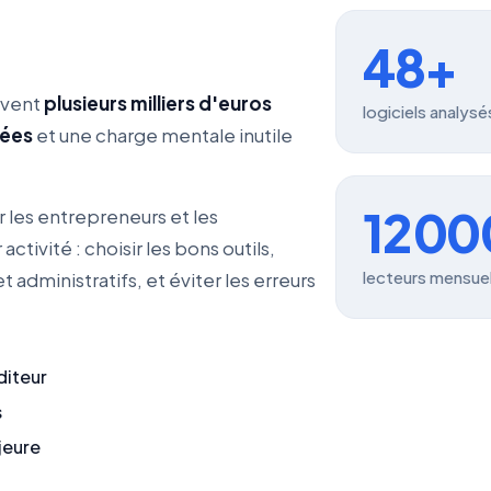
48+
uvent
plusieurs milliers d'euros
logiciels analysé
lées
et une charge mentale inutile
12 0
 les entrepreneurs et les
tivité : choisir les bons outils,
lecteurs mensue
dministratifs, et éviter les erreurs
diteur
s
jeure