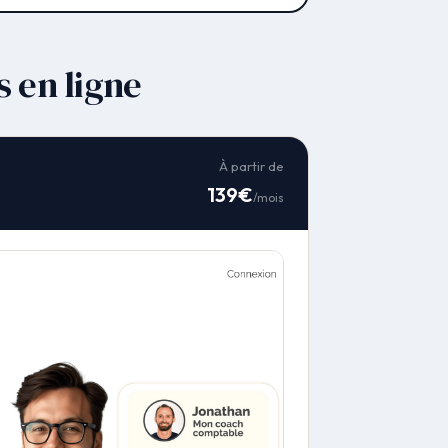
 en ligne
À partir de
139€
/mois