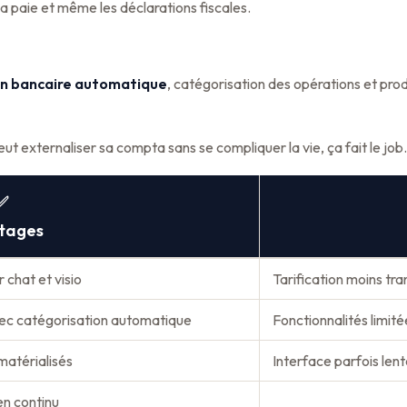
la paie et même les déclarations fiscales.
on bancaire automatique
, catégorisation des opérations et p
 externaliser sa compta sans se compliquer la vie, ça fait le job
✅
tages
chat et visio
Tarification moins tr
vec catégorisation automatique
Fonctionnalités limit
matérialisés
Interface parfois len
en continu