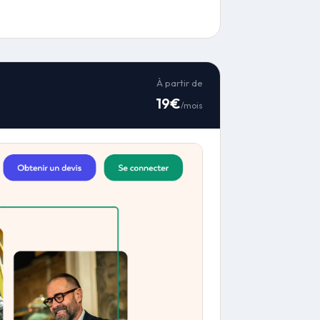
À partir de
19€
/mois