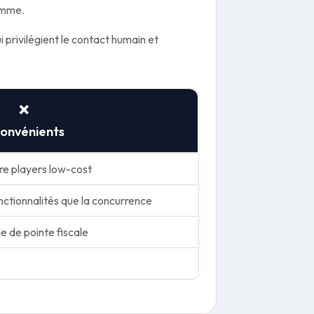
gamme.
rivilégient le contact humain et
❌
convénients
re players low-cost
nctionnalités que la concurrence
e de pointe fiscale