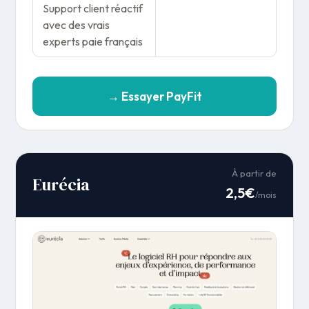
Support client réactif
avec des vrais
experts paie français
→ Essayer PayFit
À partir de
Eurécia
2,5€
/mois