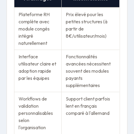
Plateforme RH
Prix élevé pour les
complète avec
petites structures (à
module congés
partir de
intégré
8€/utilisateur/mois)
naturellement
Interface
Fonctionnalités
utilisateur claire et
avancées nécessitent
adoption rapide
souvent des modules
par les équipes
payants
supplémentaires
Workflows de
Support client parfois
validation
lent en français
personnalisables
comparé à l'allemand
selon
l'organisation