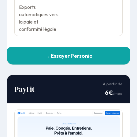
Exports
automatiques vers
la paie et
conformité légale
→ Essayer Personio
À partir de
PayFit
6€
/mois