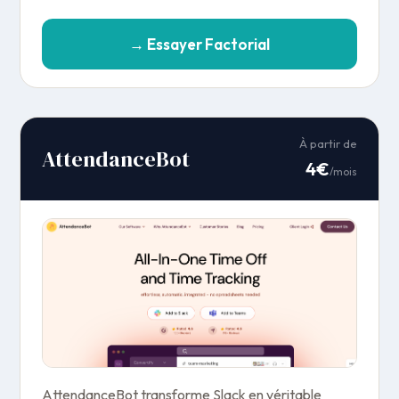
→ Essayer Factorial
À partir de
AttendanceBot
4€
/mois
AttendanceBot transforme Slack en véritable