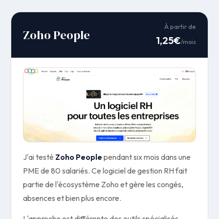
À partir de
Zoho People
1,25€
/mois
J'ai testé
Zoho People
pendant six mois dans une
PME de 80 salariés. Ce logiciel de gestion RH fait
partie de l'écosystème Zoho et gère les congés,
absences et bien plus encore.
L'approche est différente des outils spécialisés