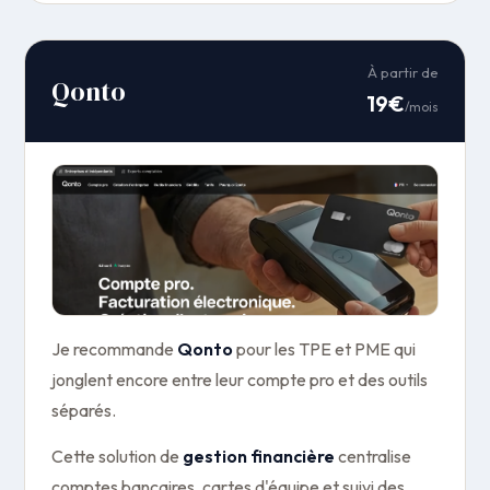
À partir de
Qonto
19€
/mois
Je recommande
Qonto
pour les TPE et PME qui
jonglent encore entre leur compte pro et des outils
séparés.
Cette solution de
gestion financière
centralise
comptes bancaires, cartes d'équipe et suivi des