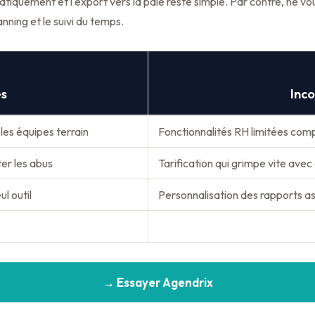
iquement et l'export vers la paie reste simple. Par contre, ne vo
nning et le suivi du temps.
s
Inc
les équipes terrain
Fonctionnalités RH limitées com
er les abus
Tarification qui grimpe vite avec
l outil
Personnalisation des rapports a
→ Essayer Agendrix