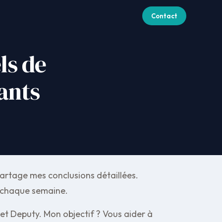
Contact
ls de
ants
partage mes conclusions détaillées.
es chaque semaine.
 et Deputy. Mon objectif ? Vous aider à