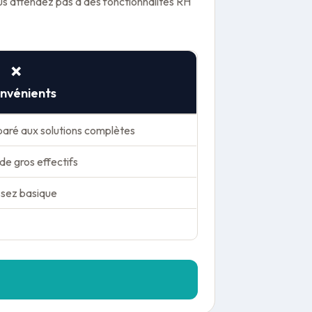
us attendez pas à des fonctionnalités RH
❌
onvénients
paré aux solutions complètes
 de gros effectifs
ssez basique