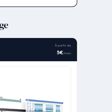
age
À partir de
5€
/mois