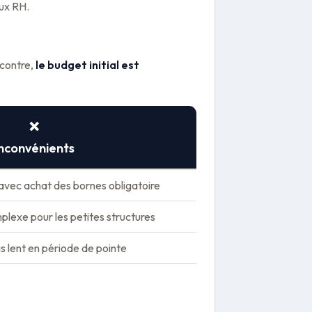
aux RH.
 contre,
le budget initial est
❌
nconvénients
 avec achat des bornes obligatoire
mplexe pour les petites structures
s lent en période de pointe