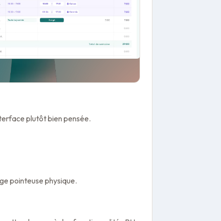
nterface plutôt bien pensée.
oge pointeuse physique.