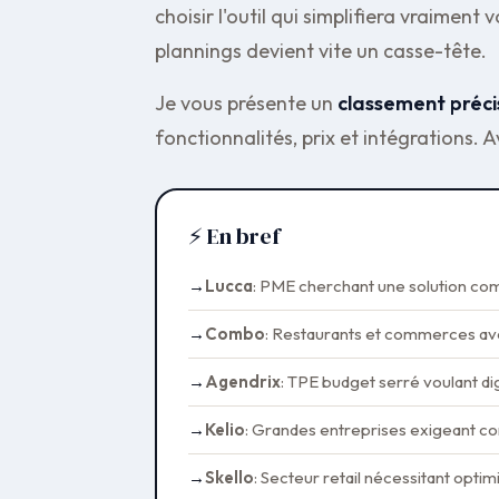
choisir l'outil qui simplifiera vraimen
plannings devient vite un casse-tête.
Je vous présente un
classement préci
fonctionnalités, prix et intégrations
⚡ En bref
Lucca
: PME cherchant une solution co
Combo
: Restaurants et commerces ave
Agendrix
: TPE budget serré voulant di
Kelio
: Grandes entreprises exigeant co
Skello
: Secteur retail nécessitant optim