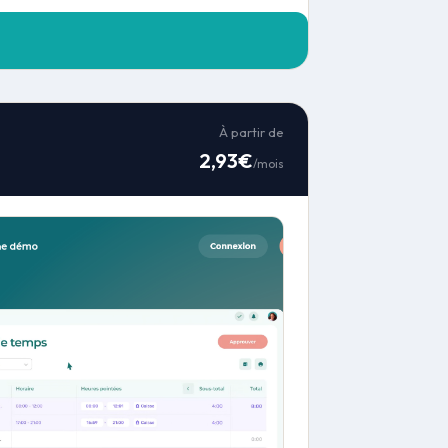
À partir de
2,93€
/mois