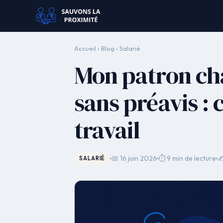
Accueil
›
Blog
›
Salarié
Mon patron ch
sans préavis : c
travail
📅 16 juin 2026
⏱ 9 min de lecture
✍
SALARIÉ